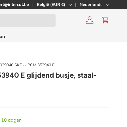
rt@intercut.be
Land/Regio
België (EUR €)
Taal
Nederlands
Inloggen
Winkelwa
en
5039040 SKF -- PCM 353940 E
940 E glijdend busje, staal-
n 10 dagen