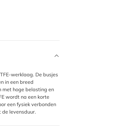
PTFE-werklaag. De busjes
en in een breed
n met hoge belasting en
FE wordt na een korte
oor een fysiek verbonden
t de levensduur.