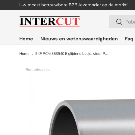
Uw meest betrouwbare B2B-leverancier op de markt!
Ga naar inhoud
Zoeken
Zoeken
Home
Nieuws en wetenswaardigheden
Faq 
Home
SKF PCM 353940 E glijdend busje, staal-PTFE
Illustratieve foto