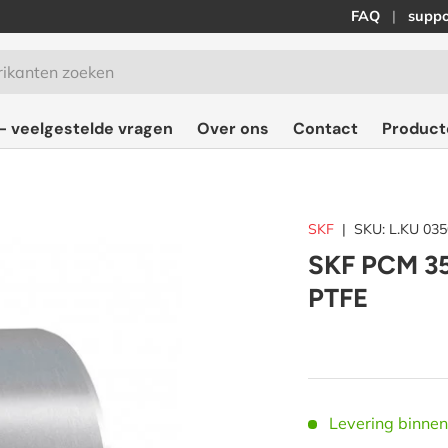
FAQ
suppo
- veelgestelde vragen
Over ons
Contact
Product
SKF
|
SKU:
L.KU 03
SKF PCM 353
PTFE
Levering binne