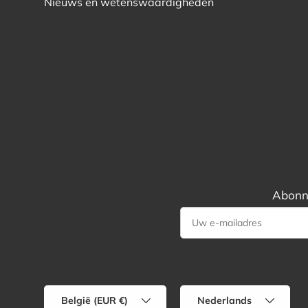
Nieuws en wetenswaardigheden
Abonne
Land/Regio
Taal
België (EUR €)
Nederlands