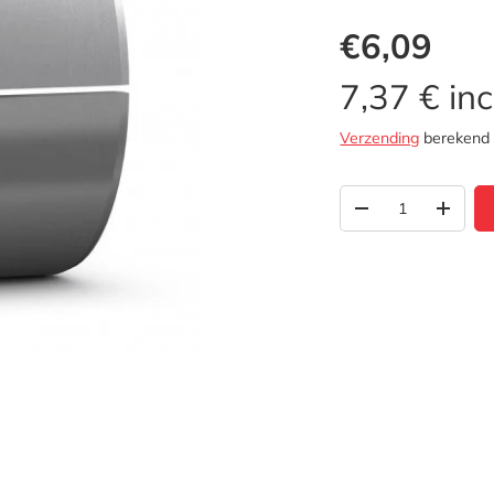
€6,09
7,37 € inc
Verzending
berekend b
Aantal
-
+