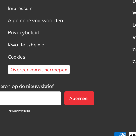
D
Impressum
W
Algemene voorwaarden
D
Privacybeleid
V
Kwaliteitsbeleid
Z
Cookies
Z
Overeenkomst herroepen
ren op de nieuwsbrief
Abonneer
Privacybeleid
Geaccepteerde betaalmeth